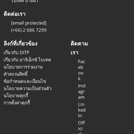
ไบเทค บางนา
ติดต่อเรา
[email protected]
(+66) 2 686 7299
ลิงก์ที่เกี่ยวข้อง
ติดตาม
เรา
เกี่ยวกับ DITP
เกี่ยวกับ อาร์เอ็กซ์ ไบเทค
Fac
นโยบายการร่วมงาน
eb
oo
คำสงวนสิทธิ์
k
ข้อกำหนดและเงื่อนไข
Inst
นโยบายความเป็นส่วนตัว
agr
นโยบายคุกกี้
am
การตั้งค่าคุกกี้
Lin
ked
In
Off
ici